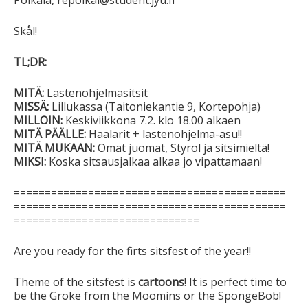
Poikala, repoikal@student.jyu.fi
Skål!
TL;DR:
MITÄ:
Lastenohjelmasitsit
MISSÄ:
Lillukassa (Taitoniekantie 9, Kortepohja)
MILLOIN:
Keskiviikkona 7.2. klo 18.00 alkaen
MITÄ PÄÄLLE:
Haalarit + lastenohjelma-asu!!
MITÄ MUKAAN:
Omat juomat, Styrol ja sitsimieltä!
MIKSI:
Koska sitsausjalkaa alkaa jo vipattamaan!
============================================
============================================
==============================
Are you ready for the firts sitsfest of the year!!
Theme of the sitsfest is
cartoons
! It is perfect time to
be the Groke from the Moomins or the SpongeBob!