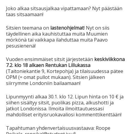
Joko alkaa sitsausjalkaa vipattamaan? Nyt päästään
taas sitsaamaan!
Sitsien teemana on
lastenohjelmat
! Nyt on siis
täydellinen aika kauhistuttaa muita Muumien
mörkönä tai vaikkapa ilahduttaa muita Paavo
pesusienenä!
Vuoden ensimmäiset sitsit järjestetään
keskiviikkona
7.2. klo 18 alkaen Rentukan Lillukassa
(Taitoniekantie 9, Kortepohja) ja tilaisuudessa pätee
OPM (= omat pullot mukaan). Sitsien jälkeen
siirrymme Londoniin bailaamaan!
Lipunmyynti alkaa 30.1. klo 12. Lipun hinta on 10 € ja
siihen sisältyy sitsit, puolikas pizza, alkushotti ja
jatkot Londonissa. Ilmoita ilmoittautuessasi
mahdolliset erityisruokavaliosi kommenttikenttään!
Tapahtuman yhdenvertaisuusvastaava: Roope