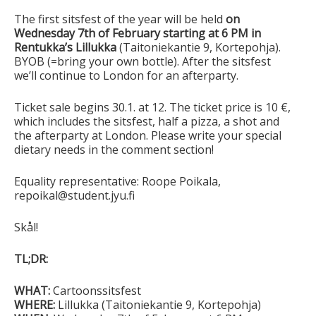
The first sitsfest of the year will be held
on
Wednesday 7th of February starting at 6 PM in
Rentukka’s Lillukka
(Taitoniekantie 9, Kortepohja).
BYOB (=bring your own bottle). After the sitsfest
we’ll continue to London for an afterparty.
Ticket sale begins 30.1. at 12. The ticket price is 10 €,
which includes the sitsfest, half a pizza, a shot and
the afterparty at London. Please write your special
dietary needs in the comment section!
Equality representative: Roope Poikala,
repoikal@student.jyu.fi
Skål!
TL;DR:
WHAT:
Cartoonssitsfest
WHERE:
Lillukka (Taitoniekantie 9, Kortepohja)