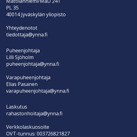
Mattilanniemi/MaD 241
PL 35
40014 Jyväskylän yliopisto
Yhteydenotot
tiedottaja@ynna.fi
Puheenjohtaja
Lilli Sjöholm
puheenjohtaja@ynna.fi
Varapuheenjohtaja
Elias Pasanen
varapuheenjohtaja@ynna.fi
Laskutus
rahastonhoitaja@ynna.fi
Verkkolaskuosoite
OVT-tunnus: 003726821827