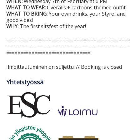
WHEN:
Wednesday 7th of February at 6 PM
WHAT TO WEAR:
Overalls + cartoons themed outfit!!
WHAT TO BRING:
Your own drinks, your Styrol and
good vibes!
WHY:
The first sitsfest of the year!
============================================
============================================
==============================
Ilmoittautuminen on suljettu. // Booking is closed
Yhteistyössä